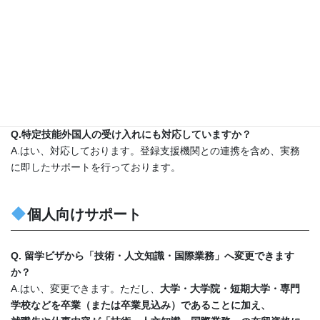
す。
Q.
人事担当者が初めて外国人採用を行う場合、何から着手すれば
よいですか？
A.まずは、担当してもらう業務内容を整理し、適切な在留資格を
選定することから始めます。弊所が丁寧にヒアリングを行い、必
要な手続きの流れをご案内いたします。
Q.特定技能外国人の受け入れにも対応していますか？
A.はい、対応しております。登録支援機関との連携を含め、実務
に即したサポートを行っております。
個人向けサポート
Q. 留学ビザから「技術・人文知識・国際業務」へ変更できます
か？
A.はい、変更できます。ただし、
大学・大学院・短期大学・専門
学校などを卒業（または卒業見込み）であることに加え、