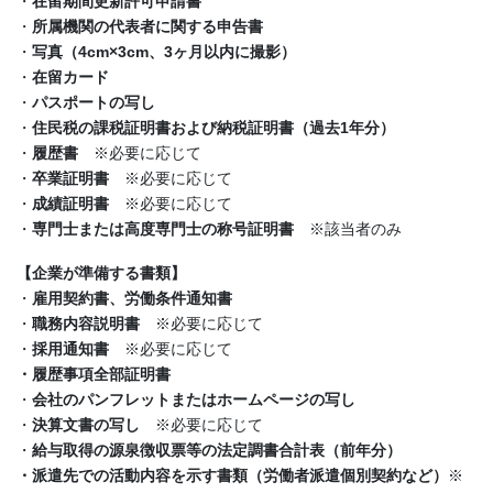
・
在留期間更新許可申請書
・
所属機関の代表者に関する申告書
・
写真（4cm×3cm、3ヶ月以内に撮影）
・
在留カード
・
パスポートの写し
・
住民税の課税証明書および納税証明書（過去1年分）
・
履歴書
※必要に応じて
・
卒業証明書
※必要に応じて
・
成績証明書
※必要に応じて
・
専門士または高度専門士の称号証明書
※該当者のみ
【
企業が準備する書類
】
・
雇用契約書、労働条件通知書
・
職務内容説明書
※必要に応じて
・
採用通知書
※必要に応じて
・履歴事項全部証明書
・
会社のパンフレットまたはホームページの写し
・
決算文書の写し
※必要に応じて
・
給与取得の源泉徴収票等の法定調書合計表（前年分）
・
派遣先での活動内容を示す書類（労働者派遣個別契約など）
※