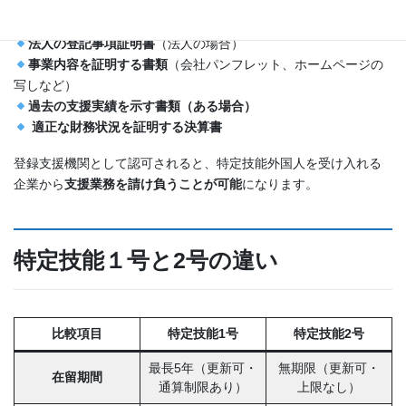
登録申請書
支援責任者・支援担当者の履歴書
法人の登記事項証明書
（法人の場合）
事業内容を証明する書類
（会社パンフレット、ホームページの
写しなど）
過去の支援実績を示す書類（ある場合）
適正な財務状況を証明する決算書
登録支援機関として認可されると、特定技能外国人を受け入れる
企業から
支援業務を請け負うことが可能
になります。
特定技能１号と2号の違い
比較項目
特定技能1号
特定技能2号
最長5年（更新可・
無期限（更新可・
在留期間
通算制限あり）
上限なし）