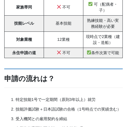
可（配偶者・
家族帯同
不可
子）
熟練技能・高い実
技能レベル
基本技能
務経験が必要
現時点で2業種（建
対象業種
12業種
設・造船）
永住申請の道
不可
条件次第で可能
申請の流れは？
特定技能1号で一定期間（原則3年以上）就労
技能評価試験＋日本語試験の合格（1号時点での実績含む）
受入機関との雇用契約を締結