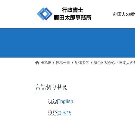
コ
ナ
ン
ビ
外国人の就
テ
ゲ
ン
ー
ツ
シ
へ
ョ
ス
ン
キ
に
ッ
移
HOME
投稿一覧
配偶者等
就労ビザから「日本人の
プ
動
言語切り替え
English
日本語