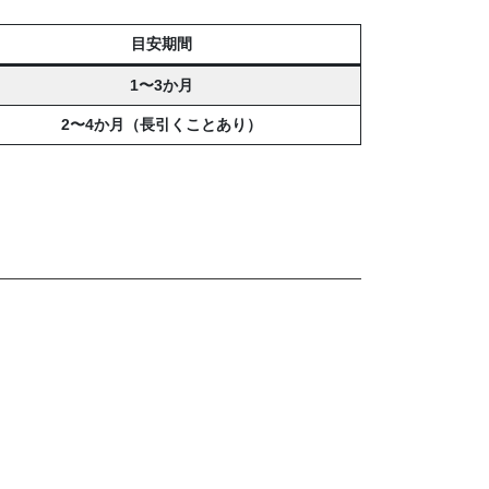
目安期間
1〜3か月
2〜4か月（長引くことあり）